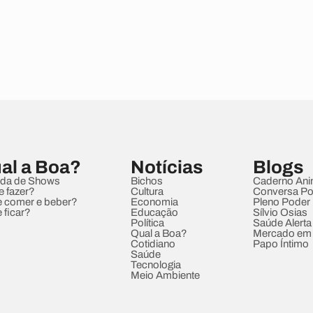
al a Boa?
Notícias
Blogs
da de Shows
Bichos
Caderno Ani
e fazer?
Cultura
Conversa Pol
 comer e beber?
Economia
Pleno Poder
 ficar?
Educação
Sílvio Osias
Política
Saúde Alerta
Qual a Boa?
Mercado em
Cotidiano
Papo Íntimo
Saúde
Tecnologia
Meio Ambiente