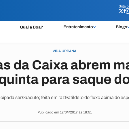
Siga 
Siga 
Entretenimento
Blogs
Qual a Boa?
VIDA URBANA
s da Caixa abrem m
 quinta para saque d
cipada ser&aacute; feita em raz&atilde;o do fluxo acima do es
Publicado em 12/04/2017 às 18:51