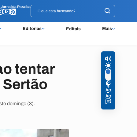
o
o
Jornal da Paraíba
Jornal da Paraíba
Editorias
Mais
Editais
ao tentar
 Sertão
ste domingo (3).