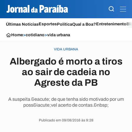
Esportes
Entretenimento
Bl
Últimas Notícias
Política
Qual a Boa?
Home
>
cotidiano
>
vida urbana
VIDA URBANA
Albergado é morto a tiros
ao sair de cadeia no
Agreste da PB
A suspeita &eacute; de que tenha sido motivado por um
poss&iacute;vel acerto de contas.&nbsp;
Publicado em 09/08/2016 às 9:28