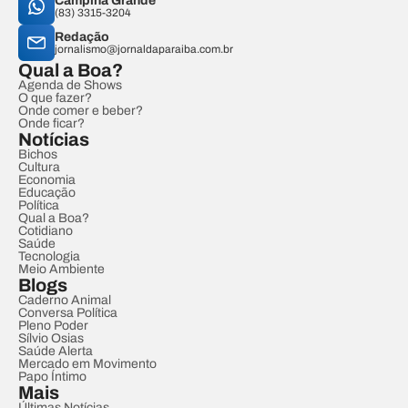
Campina Grande
(83) 3315-3204
Redação
jornalismo@jornaldaparaiba.com.br
Qual a Boa?
Agenda de Shows
O que fazer?
Onde comer e beber?
Onde ficar?
Notícias
Bichos
Cultura
Economia
Educação
Política
Qual a Boa?
Cotidiano
Saúde
Tecnologia
Meio Ambiente
Blogs
Caderno Animal
Conversa Política
Pleno Poder
Sílvio Osias
Saúde Alerta
Mercado em Movimento
Papo Íntimo
Mais
Últimas Notícias