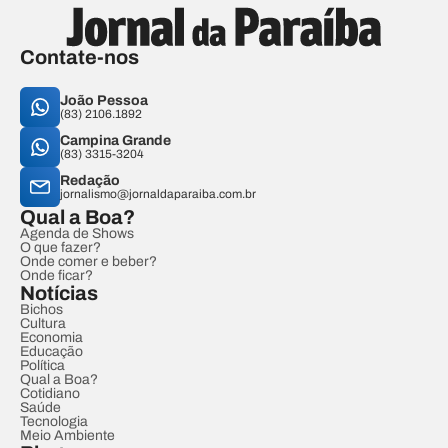
Contate-nos
João Pessoa
(83) 2106.1892
Campina Grande
(83) 3315-3204
Redação
jornalismo@jornaldaparaiba.com.br
Qual a Boa?
Agenda de Shows
O que fazer?
Onde comer e beber?
Onde ficar?
Notícias
Bichos
Cultura
Economia
Educação
Política
Qual a Boa?
Cotidiano
Saúde
Tecnologia
Meio Ambiente