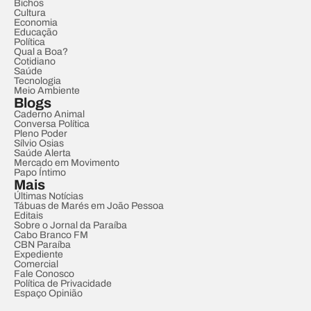
Bichos
Cultura
Economia
Educação
Política
Qual a Boa?
Cotidiano
Saúde
Tecnologia
Meio Ambiente
Blogs
Caderno Animal
Conversa Política
Pleno Poder
Sílvio Osias
Saúde Alerta
Mercado em Movimento
Papo Íntimo
Mais
Últimas Notícias
Tábuas de Marés em João Pessoa
Editais
Sobre o Jornal da Paraíba
Cabo Branco FM
CBN Paraíba
Expediente
Comercial
Fale Conosco
Política de Privacidade
Espaço Opinião