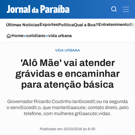
Esportes
Entretenimento
Bl
Últimas Notícias
Política
Qual a Boa?
Home
>
cotidiano
>
vida urbana
VIDA URBANA
'Alô Mãe' vai atender
grávidas e encaminhar
para atenção básica
Governador Ricardo Coutinho lan&ccedil;ou na segunda
o servi&ccedil;o, que manter&aacute; contato direto, pelo
telefone, com mulheres gr&aacute;vidas.
Publicado em 15/03/2016 às 8:00