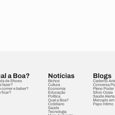
al a Boa?
Notícias
Blogs
da de Shows
Bichos
Caderno Ani
e fazer?
Cultura
Conversa Pol
 comer e beber?
Economia
Pleno Poder
 ficar?
Educação
Sílvio Osias
Política
Saúde Alerta
Qual a Boa?
Mercado em
Cotidiano
Papo Íntimo
Saúde
Tecnologia