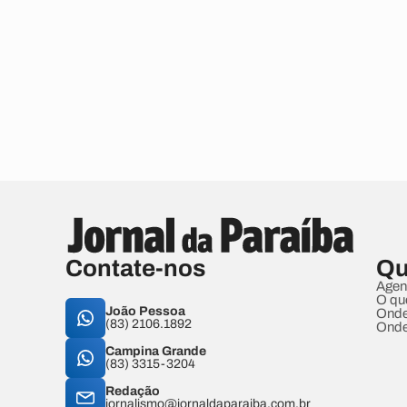
Contate-nos
Qu
Agen
O qu
João Pessoa
Onde
(83) 2106.1892
Onde
Campina Grande
(83) 3315-3204
Redação
jornalismo@jornaldaparaiba.com.br