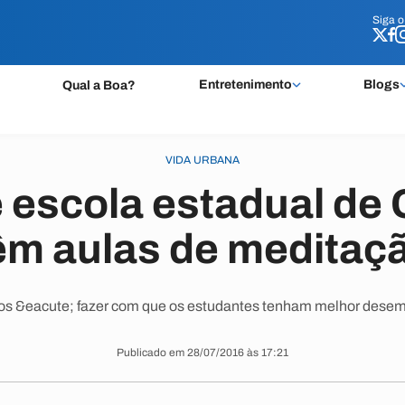
Siga 
Siga 
Entretenimento
Blogs
Qual a Boa?
VIDA URBANA
 escola estadual de 
êm aulas de meditaç
os &eacute; fazer com que os estudantes tenham melhor dese
Publicado em 28/07/2016 às 17:21