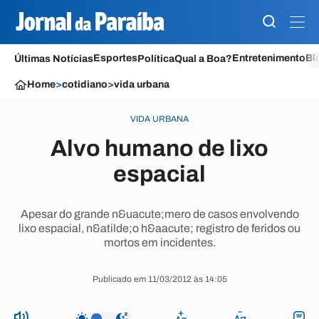
Esportes
Entretenimento
Bl
Últimas Notícias
Política
Qual a Boa?
Home
>
cotidiano
>
vida urbana
VIDA URBANA
Alvo humano de lixo
espacial
Apesar do grande n&uacute;mero de casos envolvendo
lixo espacial, n&atilde;o h&aacute; registro de feridos ou
mortos em incidentes.
Publicado em 11/03/2012 às 14:05