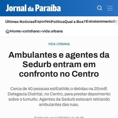
Esportes
Entretenimento
Bl
Últimas Notícias
Política
Qual a Boa?
Home
>
cotidiano
>
vida urbana
VIDA URBANA
Ambulantes e agentes da
Sedurb entram em
confronto no Centro
Cerca de 40 pessoas est&atilde;o detidas na 2&ordf;
Delegacia Distrital, no Centro, para prestar depoimento
sobre o tumulto. Agentes da Sedurb estavam retirando
ambulantes das ruas.