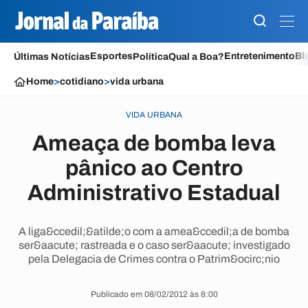
Esportes
Entretenimento
Bl
Últimas Notícias
Política
Qual a Boa?
Home
>
cotidiano
>
vida urbana
VIDA URBANA
Ameaça de bomba leva
pânico ao Centro
Administrativo Estadual
A liga&ccedil;&atilde;o com a amea&ccedil;a de bomba
ser&aacute; rastreada e o caso ser&aacute; investigado
pela Delegacia de Crimes contra o Patrim&ocirc;nio
Publicado em 08/02/2012 às 8:00