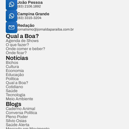
João Pessoa
(83) 2106.1892
Campina Grande
(83) 3315-3204
Redação
jornalismo@jornaldaparaiba.com.br
Qual a Boa?
Agenda de Shows
O que fazer?
Onde comer e beber?
Onde ficar?
Notícias
Bichos
Cultura
Economia
Educação
Política
Qual a Boa?
Cotidiano
Saúde
Tecnologia
Meio Ambiente
Blogs
Caderno Animal
Conversa Política
Pleno Poder
Sílvio Osias
Saúde Alerta
Mercado em Movimento