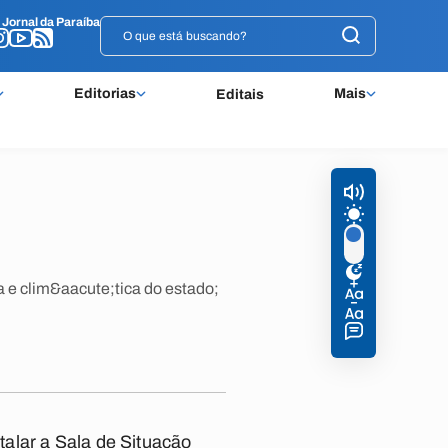
o
o
Jornal da Paraíba
Jornal da Paraíba
Editorias
Mais
Editais
s
a e clim&aacute;tica do estado;
alar a Sala de Situação