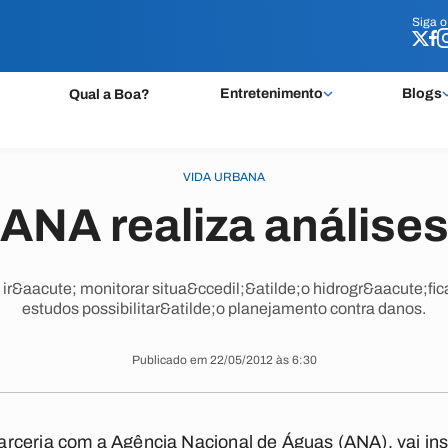
Siga 
Siga 
Entretenimento
Blogs
Qual a Boa?
VIDA URBANA
ANA realiza análise
 ir&aacute; monitorar situa&ccedil;&atilde;o hidrogr&aacute;fic
estudos possibilitar&atilde;o planejamento contra danos.
Publicado em 22/05/2012 às 6:30
rceria com a Agência Nacional de Águas (ANA), vai inst