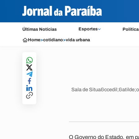
Esportes
Últimas Notícias
Política
Home
>
cotidiano
>
vida urbana
Sala de Situa&ccedil;&atilde;o
O Governo do Estado, em pa