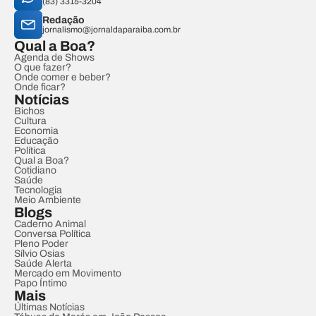
(83) 3315-3204
Redação
jornalismo@jornaldaparaiba.com.br
Qual a Boa?
Agenda de Shows
O que fazer?
Onde comer e beber?
Onde ficar?
Notícias
Bichos
Cultura
Economia
Educação
Política
Qual a Boa?
Cotidiano
Saúde
Tecnologia
Meio Ambiente
Blogs
Caderno Animal
Conversa Política
Pleno Poder
Sílvio Osias
Saúde Alerta
Mercado em Movimento
Papo Íntimo
Mais
Últimas Notícias