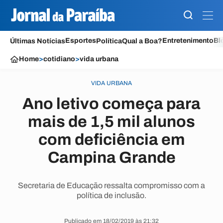
Esportes
Entretenimento
Bl
Últimas Notícias
Política
Qual a Boa?
Home
>
cotidiano
>
vida urbana
VIDA URBANA
Ano letivo começa para
mais de 1,5 mil alunos
com deficiência em
Campina Grande
Secretaria de Educação ressalta compromisso com a
política de inclusão.
Publicado em 18/02/2019 às 21:32