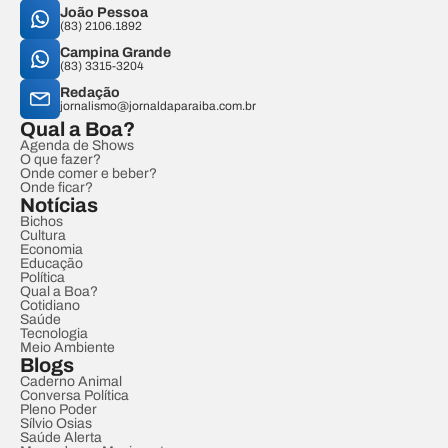
João Pessoa
(83) 2106.1892
Campina Grande
(83) 3315-3204
Redação
jornalismo@jornaldaparaiba.com.br
Qual a Boa?
Agenda de Shows
O que fazer?
Onde comer e beber?
Onde ficar?
Notícias
Bichos
Cultura
Economia
Educação
Política
Qual a Boa?
Cotidiano
Saúde
Tecnologia
Meio Ambiente
Blogs
Caderno Animal
Conversa Política
Pleno Poder
Sílvio Osias
Saúde Alerta