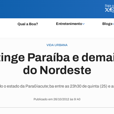
Siga 
Siga 
Entretenimento
Blogs
Qual a Boa?
VIDA URBANA
inge Paraíba e dema
do Nordeste
do o estado da Para&iacute;ba entre as 23h30 de quinta (25) e a
Publicado em 26/10/2012 às 9:40