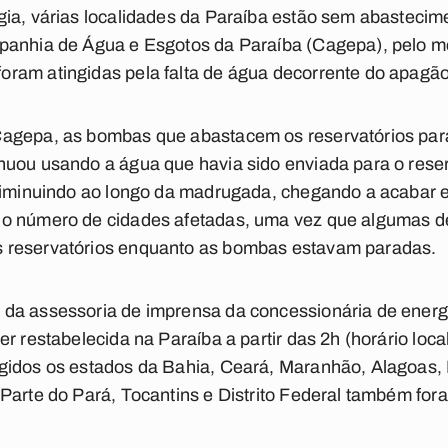
ia, várias localidades da Paraíba estão sem abastecim
panhia de Água e Esgotos da Paraíba (Cagepa), pelo m
ram atingidas pela falta de água decorrente do apagão
Cagepa, as bombas que abastacem os reservatórios par
nuou usando a água que havia sido enviada para o rese
 diminuindo ao longo da madrugada, chegando a acabar
 o número de cidades afetadas, uma vez que algumas d
 reservatórios enquanto as bombas estavam paradas.
da assessoria de imprensa da concessionária de energi
r restabelecida na Paraíba a partir das 2h (horário loca
gidos os estados da Bahia, Ceará, Maranhão, Alagoas,
Parte do Pará, Tocantins e Distrito Federal também for