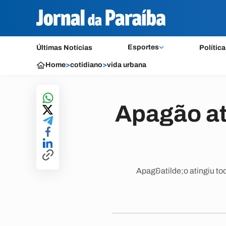
Esportes
Últimas Notícias
Política
Home
>
cotidiano
>
vida urbana
Apagão at
Apag&atilde;o atingiu to