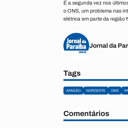
É a segunda vez nos último
o ONS, um problema nas int
elétrica em parte da região 
Jornal da Pa
Tags
APAGÃO
NORDESTE
ONS
P
Comentários