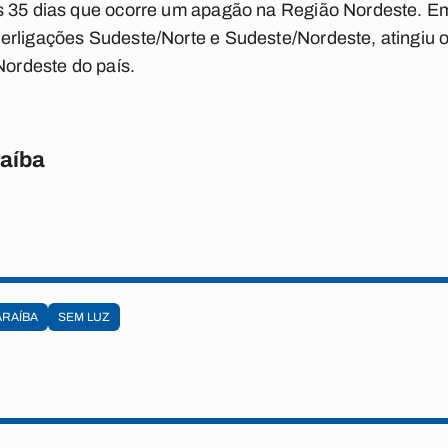
s 35 dias que ocorre um apagão na Região Nordeste. E
erligações Sudeste/Norte e Sudeste/Nordeste, atingiu o
Nordeste do país.
raíba
ARAÍBA
SEM LUZ