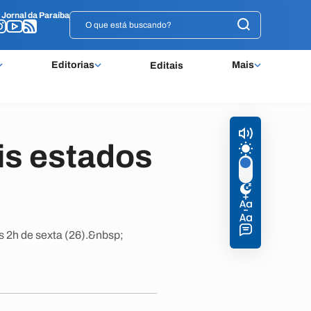
o
o
Jornal da Paraíba
Jornal da Paraíba
Editorias
Mais
Editais
is estados
s 2h de sexta (26).&nbsp;