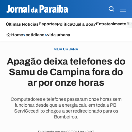
Esportes
Entretenimento
Bl
Últimas Notícias
Política
Qual a Boa?
Home
>
cotidiano
>
vida urbana
VIDA URBANA
Apagão deixa telefones do
Samu de Campina fora do
ar por onze horas
Computadores e telefones passaram onze horas sem
funcionar, desde que a energia caiu em toda a PB.
Servi&ccedil;o chegou a ser redirecionado para os
Bombeiros.