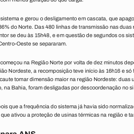
 sistema e gerou o desligamento em cascata, que apag
86% do Norte. Das 480 linhas de transmissão nas duas 
untor se deu às 15h48, e em questão de segundos os sis
Centro-Oeste se separaram.
omeçou na Região Norte por volta de dez minutos depoi
ão Nordeste, a recomposição teve início às 16h16 e só 
lecaute tomar dimensão maior na região Nordeste: duas 
o, na Bahia, foram desligadas por descoordenação no s
is que a frequência do sistema já havia sido normaliz
que ativou a proteção de usinas térmicas na região e t