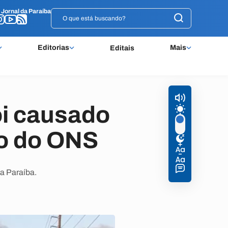
o
o
Jornal da Paraíba
Jornal da Paraíba
Editorias
Mais
Editais
oi causado
io do ONS
a Paraíba.