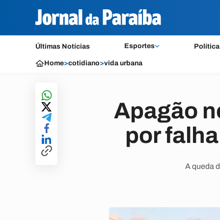
Esportes
Últimas Notícias
Política
Home
>
cotidiano
>
vida urbana
Apagão no
por falh
A queda d