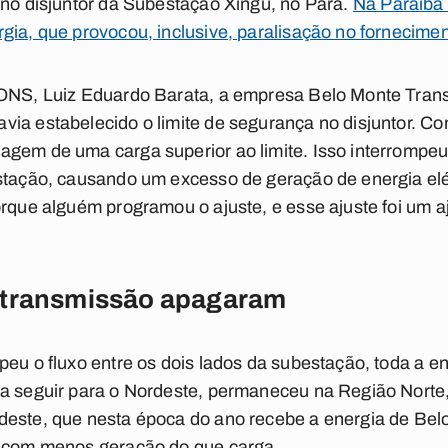
 no disjuntor da Subestação Xingu, no Pará.
Na Paraíba 
gia, que provocou, inclusive, paralisação no fornecime
a ONS, Luiz Eduardo Barata, a empresa Belo Monte Tra
ia estabelecido o limite de segurança no disjuntor. Co
gem de uma carga superior ao limite. Isso interrompeu 
stação, causando um excesso de geração de energia elét
orque alguém programou o ajuste, e esse ajuste foi um aj
 transmissão apagaram
peu o fluxo entre os dois lados da subestação, toda a 
ia seguir para o Nordeste, permaneceu na Região Nort
deste, que nesta época do ano recebe a energia de Be
u com menos geração do que carga.