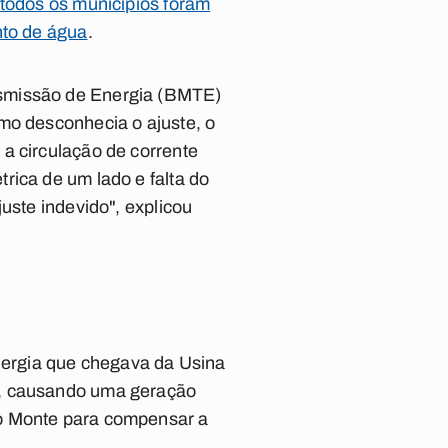
todos os municípios foram
nto de água
.
nsmissão de Energia (BMTE)
mo desconhecia o ajuste, o
a circulação de corrente
rica de um lado e falta do
uste indevido", explicou
energia que chegava da Usina
e, causando uma geração
lo Monte para compensar a