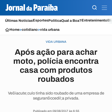
Esportes
Entretenimento
Bl
Últimas Notícias
Política
Qual a Boa?
Home
>
cotidiano
>
vida urbana
VIDA URBANA
Após ação para achar
moto, polícia encontra
casa com produtos
roubados
Ve&iacute;culo tinha sido roubado de uma empresa de
seguran&ccedil;a privada.
Publicado em 09/08/2017 às 6:55