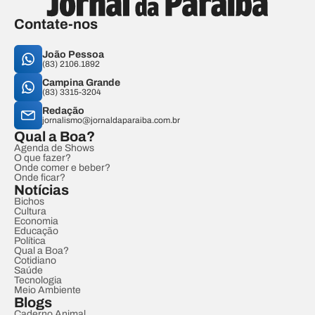
Contate-nos
João Pessoa
(83) 2106.1892
Campina Grande
(83) 3315-3204
Redação
jornalismo@jornaldaparaiba.com.br
Qual a Boa?
Agenda de Shows
O que fazer?
Onde comer e beber?
Onde ficar?
Notícias
Bichos
Cultura
Economia
Educação
Política
Qual a Boa?
Cotidiano
Saúde
Tecnologia
Meio Ambiente
Blogs
Caderno Animal