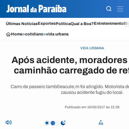
Esportes
Entretenimento
Bl
Últimas Notícias
Política
Qual a Boa?
Home
>
cotidiano
>
vida urbana
VIDA URBANA
Após acidente, moradores
caminhão carregado de re
Carro de passeio tamb&eacute;m foi atingido. Motorista 
causou acidente fugiu do local.
Publicado em 19/05/2017 às 12:26