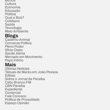
Bichos
Cultura
Economia
Educação
Política
Qual a Boa?
Cotidiano
Saúde
Tecnologia
Meio Ambiente
Blogs
Caderno Animal
Conversa Política
Pleno Poder
Sílvio Osias
Saúde Alerta
Mercado em Movimento
Papo Íntimo
Mais
Últimas Notícias
Tábuas de Marés em João Pessoa
Editais
Sobre o Jornal da Paraíba
Cabo Branco FM
CBN Paraíba
Expediente
Comercial
Fale Conosco
Política de Privacidade
Espaço Opinião