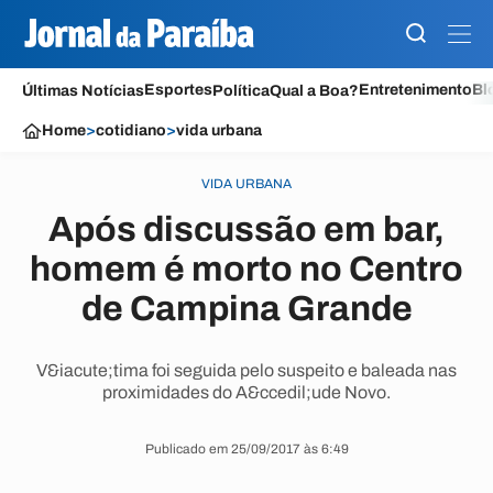
Esportes
Entretenimento
Bl
Últimas Notícias
Política
Qual a Boa?
Home
>
cotidiano
>
vida urbana
VIDA URBANA
Após discussão em bar,
homem é morto no Centro
de Campina Grande
V&iacute;tima foi seguida pelo suspeito e baleada nas
proximidades do A&ccedil;ude Novo.
Publicado em 25/09/2017 às 6:49