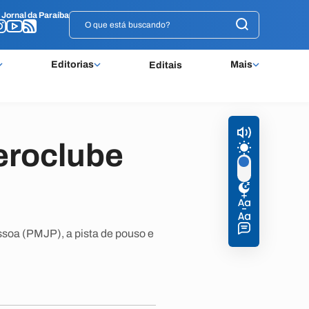
o
o
Jornal da Paraíba
Jornal da Paraíba
Editorias
Mais
Editais
eroclube
ssoa (PMJP), a pista de pouso e