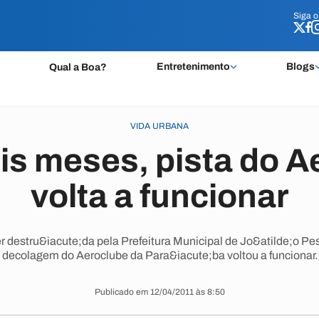
Siga 
Siga 
Entretenimento
Blogs
Qual a Boa?
VIDA URBANA
is meses, pista do A
volta a funcionar
 destru&iacute;da pela Prefeitura Municipal de Jo&atilde;o Pe
decolagem do Aeroclube da Para&iacute;ba voltou a funcionar.
Publicado em 12/04/2011 às 8:50