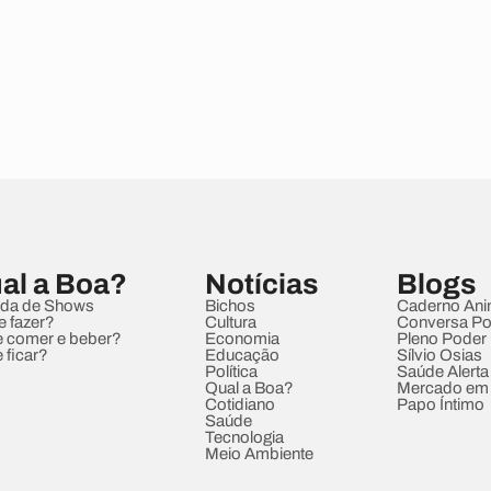
al a Boa?
Notícias
Blogs
da de Shows
Bichos
Caderno Ani
e fazer?
Cultura
Conversa Pol
 comer e beber?
Economia
Pleno Poder
 ficar?
Educação
Sílvio Osias
Política
Saúde Alerta
Qual a Boa?
Mercado em
Cotidiano
Papo Íntimo
Saúde
Tecnologia
Meio Ambiente