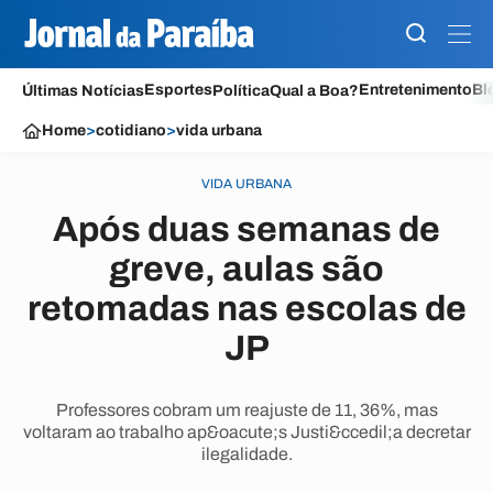
Esportes
Entretenimento
Bl
Últimas Notícias
Política
Qual a Boa?
Home
>
cotidiano
>
vida urbana
VIDA URBANA
Após duas semanas de
greve, aulas são
retomadas nas escolas de
JP
Professores cobram um reajuste de 11, 36%, mas
voltaram ao trabalho ap&oacute;s Justi&ccedil;a decretar
ilegalidade.