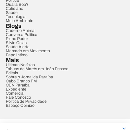
Política
Qual a Boa?
Cotidiano
Saúde
Tecnologia
Meio Ambiente
Blogs
Caderno Animal
Conversa Política
Pleno Poder
Sílvio Osias
Saúde Alerta
Mercado em Movimento
Papo Íntimo
Mais
Últimas Notícias
Tábuas de Marés em João Pessoa
Editais
Sobre o Jornal da Paraíba
Cabo Branco FM
CBN Paraíba
Expediente
Comercial
Fale Conosco
Política de Privacidade
Espaço Opinião
© REDE PARAÍBA DE COMUNICAÇÃO