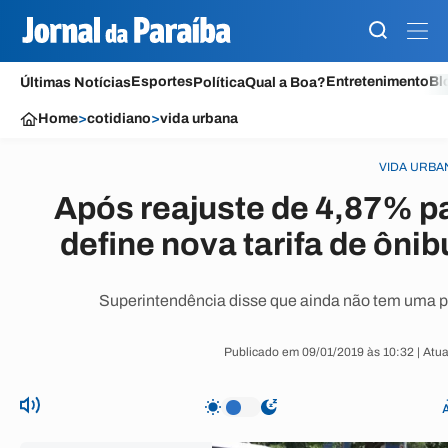
Esportes
Entretenimento
Bl
Últimas Notícias
Política
Qual a Boa?
Home
>
cotidiano
>
vida urbana
VIDA URBA
Após reajuste de 4,87% p
define nova tarifa de ônib
Superintendência disse que ainda não tem uma pr
Publicado em 09/01/2019 às 10:32 | Atu