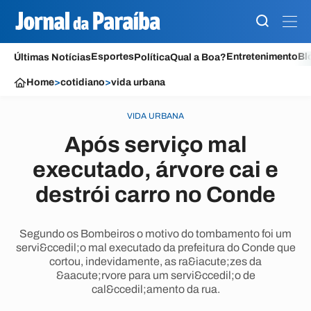
Esportes
Entretenimento
Bl
Últimas Notícias
Política
Qual a Boa?
Home
>
cotidiano
>
vida urbana
VIDA URBANA
Após serviço mal
executado, árvore cai e
destrói carro no Conde
Segundo os Bombeiros o motivo do tombamento foi um
servi&ccedil;o mal executado da prefeitura do Conde que
cortou, indevidamente, as ra&iacute;zes da
&aacute;rvore para um servi&ccedil;o de
cal&ccedil;amento da rua.