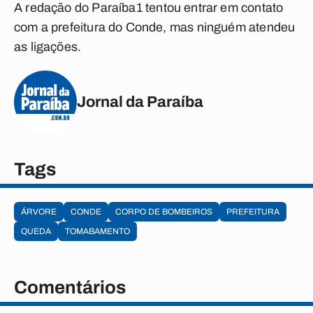
A redação do
Paraíba1
tentou entrar em contato
com a prefeitura do Conde, mas ninguém atendeu
as ligações.
Jornal da Paraíba
Tags
ÁRVORE
CONDE
CORPO DE BOMBEIROS
PREFEITURA
QUEDA
TOMABAMENTO
Comentários