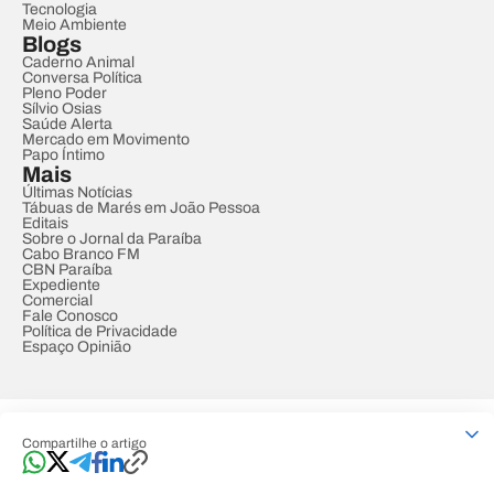
Tecnologia
Meio Ambiente
Blogs
Caderno Animal
Conversa Política
Pleno Poder
Sílvio Osias
Saúde Alerta
Mercado em Movimento
Papo Íntimo
Mais
Últimas Notícias
Tábuas de Marés em João Pessoa
Editais
Sobre o Jornal da Paraíba
Cabo Branco FM
CBN Paraíba
Expediente
Comercial
Fale Conosco
Política de Privacidade
Espaço Opinião
© REDE PARAÍBA DE COMUNICAÇÃO
Compartilhe o artigo
Developed by
Designed by