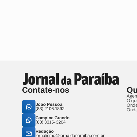
Contate-nos
Qu
Agen
O qu
João Pessoa
Onde
(83) 2106.1892
Onde
Campina Grande
(83) 3315-3204
Redação
jornalismo@jornaldaparaiba.com.br