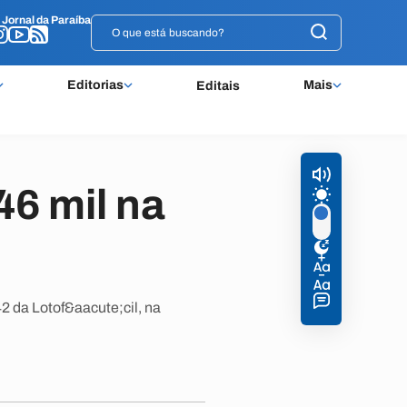
o
o
Jornal da Paraíba
Jornal da Paraíba
Editorias
Mais
Editais
6 mil na
 da Lotof&aacute;cil, na