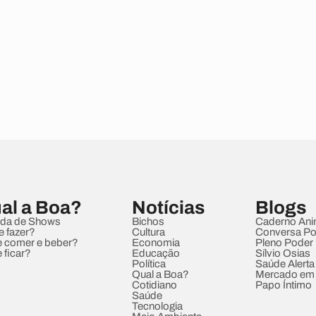
al a Boa?
Notícias
Blogs
da de Shows
Bichos
Caderno Ani
e fazer?
Cultura
Conversa Pol
 comer e beber?
Economia
Pleno Poder
 ficar?
Educação
Sílvio Osias
Política
Saúde Alerta
Qual a Boa?
Mercado em
Cotidiano
Papo Íntimo
Saúde
Tecnologia