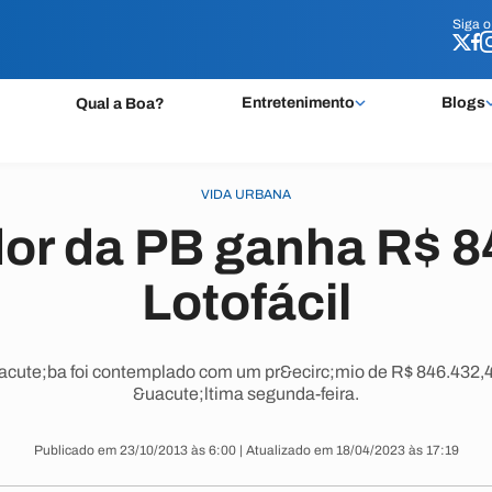
Siga 
Siga 
Entretenimento
Blogs
Qual a Boa?
VIDA URBANA
or da PB ganha R$ 84
Lotofácil
cute;ba foi contemplado com um pr&ecirc;mio de R$ 846.432,42
&uacute;ltima segunda-feira.
Publicado em 23/10/2013 às 6:00 | Atualizado em 18/04/2023 às 17:19