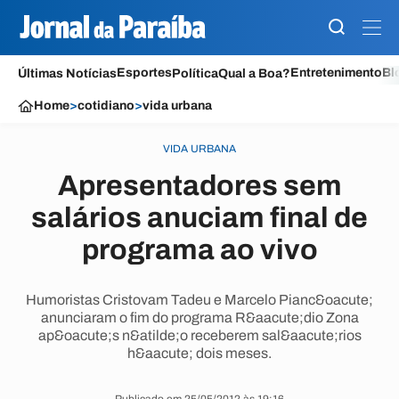
Esportes
Entretenimento
Bl
Últimas Notícias
Política
Qual a Boa?
Home
>
cotidiano
>
vida urbana
VIDA URBANA
Apresentadores sem
salários anuciam final de
programa ao vivo
Humoristas Cristovam Tadeu e Marcelo Pianc&oacute;
anunciaram o fim do programa R&aacute;dio Zona
ap&oacute;s n&atilde;o receberem sal&aacute;rios
h&aacute; dois meses.