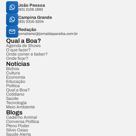
João Pessoa
(83) 2106.1892
Campina Grande
(83) 3315-3204
Redação
jornalismo@jornaldaparaiba.com.br
Qual a Boa?
Agenda de Shows
O que fazer?
Onde comer e beber?
Onde ficar?
Notícias
Bichos
Cultura
Economia
Educação
Política
Qual a Boa?
Cotidiano
Saúde
Tecnologia
Meio Ambiente
Blogs
Caderno Animal
Conversa Política
Pleno Poder
Sílvio Osias
Saúde Alerta