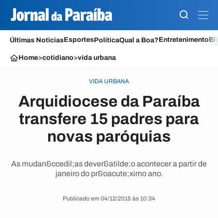
Esportes
Entretenimento
Bl
Últimas Notícias
Política
Qual a Boa?
Home
>
cotidiano
>
vida urbana
VIDA URBANA
Arquidiocese da Paraíba
transfere 15 padres para
novas paróquias
As mudan&ccedil;as dever&atilde;o acontecer a partir de
janeiro do pr&oacute;ximo ano.
Publicado em 04/12/2015 às 10:34