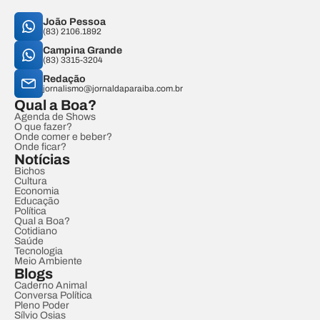
João Pessoa
(83) 2106.1892
Campina Grande
(83) 3315-3204
Redação
jornalismo@jornaldaparaiba.com.br
Qual a Boa?
Agenda de Shows
O que fazer?
Onde comer e beber?
Onde ficar?
Notícias
Bichos
Cultura
Economia
Educação
Política
Qual a Boa?
Cotidiano
Saúde
Tecnologia
Meio Ambiente
Blogs
Caderno Animal
Conversa Política
Pleno Poder
Sílvio Osias