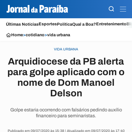
Esportes
Entretenimento
Bl
Últimas Notícias
Política
Qual a Boa?
Home
>
cotidiano
>
vida urbana
VIDA URBANA
Arquidiocese da PB alerta
para golpe aplicado com o
nome de Dom Manoel
Delson
Golpe estaria ocorrendo com falsários pedindo auxílio
financeiro para seminaristas.
Publicado em 09/07/2020 às 15:38 | Atualizado em 09/07/2020 às 17:40