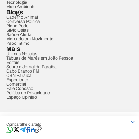
Tecnologia
Meio Ambiente
Blogs
Caderno Animal
Conversa Política
Pleno Poder
Sílvio Osias
Saúde Alerta
Mercado em Movimento
Papo Íntimo
Mais
Últimas Notícias
Tábuas de Marés em João Pessoa
Editais
Sobre o Jornal da Paraíba
Cabo Branco FM
CBN Paraíba
Expediente
Comercial
Fale Conosco
Política de Privacidade
Espaço Opinião
© REDE PARAÍBA DE COMUNICAÇÃO
Compartilhe o artigo
Developed by
Designed by