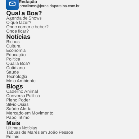
Redação
jornalismo@jornaldaparaiba.com.br
Qual a Boa?
Agenda de Shows
O que fazer?
Onde comer e beber?
Onde ficar?
Notícias
Bichos
Cultura
Economia
Educação
Política
Qual a Boa?
Cotidiano
Saúde
Tecnologia
Meio Ambiente
Blogs
Caderno Animal
Conversa Política
Pleno Poder
Sílvio Osias
Saúde Alerta
Mercado em Movimento
Papo Íntimo
Mais
Últimas Notícias
Tábuas de Marés em João Pessoa
Editais