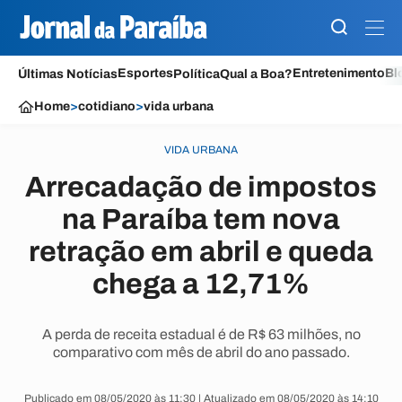
Esportes
Entretenimento
Bl
Últimas Notícias
Política
Qual a Boa?
Home
>
cotidiano
>
vida urbana
VIDA URBANA
Arrecadação de impostos
na Paraíba tem nova
retração em abril e queda
chega a 12,71%
A perda de receita estadual é de R$ 63 milhões, no
comparativo com mês de abril do ano passado.
Publicado em 08/05/2020 às 11:30 | Atualizado em 08/05/2020 às 14:10