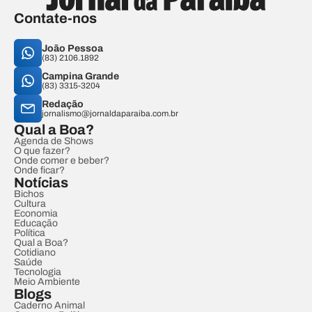
Contate-nos
João Pessoa
(83) 2106.1892
Campina Grande
(83) 3315-3204
Redação
jornalismo@jornaldaparaiba.com.br
Qual a Boa?
Agenda de Shows
O que fazer?
Onde comer e beber?
Onde ficar?
Notícias
Bichos
Cultura
Economia
Educação
Política
Qual a Boa?
Cotidiano
Saúde
Tecnologia
Meio Ambiente
Blogs
Caderno Animal