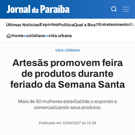
Esportes
Entretenimento
Bl
Últimas Notícias
Política
Qual a Boa?
Home
>
cotidiano
>
vida urbana
VIDA URBANA
Artesãs promovem feira
de produtos durante
feriado da Semana Santa
Mais de 50 mulheres estar&atilde;o expondo e
comercializando seus produtos.
Publicado em 13/04/2017 às 13:29