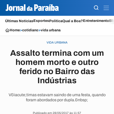
Esportes
Entretenimento
Bl
Últimas Notícias
Política
Qual a Boa?
Home
>
cotidiano
>
vida urbana
VIDA URBANA
Assalto termina com um
homem morto e outro
ferido no Bairro das
Indústrias
V&iacute;timas estavam saindo de uma festa, quando
foram abordados por dupla.&nbsp;
Publicado em 28/05/2017 às 11:57