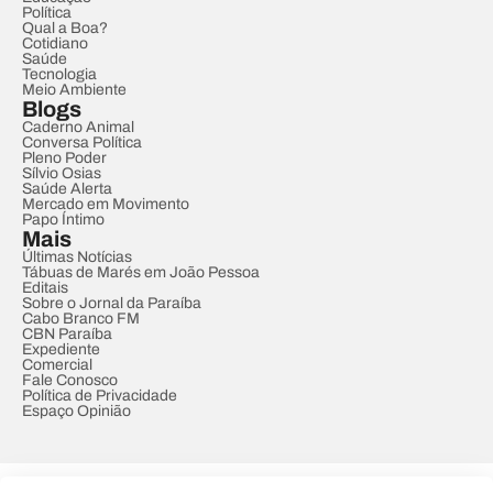
Política
Qual a Boa?
Cotidiano
Saúde
Tecnologia
Meio Ambiente
Blogs
Caderno Animal
Conversa Política
Pleno Poder
Sílvio Osias
Saúde Alerta
Mercado em Movimento
Papo Íntimo
Mais
Últimas Notícias
Tábuas de Marés em João Pessoa
Editais
Sobre o Jornal da Paraíba
Cabo Branco FM
CBN Paraíba
Expediente
Comercial
Fale Conosco
Política de Privacidade
Espaço Opinião
© REDE PARAÍBA DE COMUNICAÇÃO