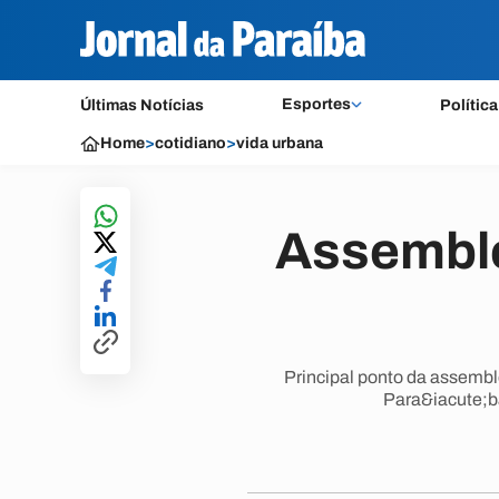
Esportes
Últimas Notícias
Política
Home
>
cotidiano
>
vida urbana
Assemblei
Principal ponto da assemble
Para&iacute;ba