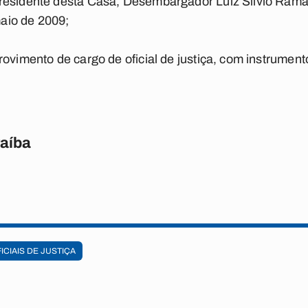
residente desta Casa, Desembargador Luiz Sílvio Ramal
aio de 2009;
ovimento de cargo de oficial de justiça, com instrumento
raíba
ICIAIS DE JUSTIÇA