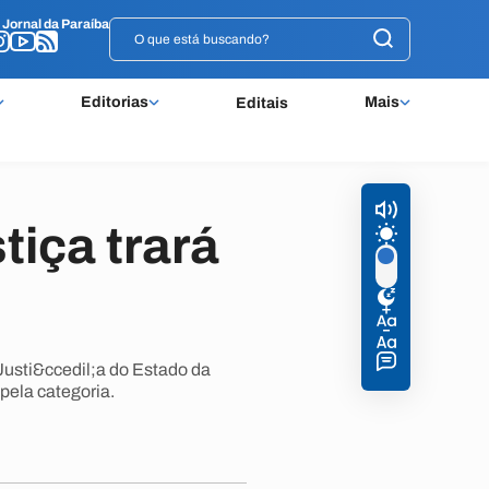
o
o
Jornal da Paraíba
Jornal da Paraíba
Editorias
Mais
Editais
tiça trará
 Justi&ccedil;a do Estado da
pela categoria.