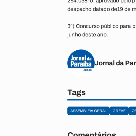
254.038-0, aprovado pelo p
despacho datado de19 de m
3º) Concurso público para pr
junho deste ano.
Jornal da Pa
Tags
ASSEMBLEIA GERAL
GREVE
OF
Comentários