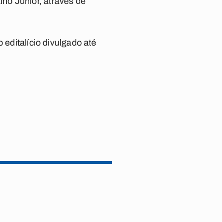
ho Júnior, através de
 editalício divulgado até