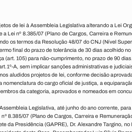
tos de lei à Assembleia Legislativa alterando a Lei Org
e a Lei nº 8.385/07 (Plano de Cargos, Carreira e Remu
ando os termos da Resolução 48/07 do CNJ (Nível Super
, termo final do prazo de tolerância de 30 dias acolhido 
 (art. 105) para não-cumprimento, no prazo de 90 dias, 
rt.1º-A, sem implicar sanções administrativas e judicia
 nos aludidos projetos de lei, conforme decisão aprovada
 nomenclatura do cargo oficial de justiça, a equiparação
membros da categoria, aprovados e nomeados em concur
à Assembleia Legislativa, até junho do ano corrente, par
ei nº 8.385/07 (Plano de Cargos, Carreira e Remuneraçã
ete da Presidência (GAPRE), Dr. Alexandre Targino, no 