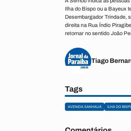
A Semob indica às pessoas 
Ilha do Bispo ou a Bayeux t
Desembargador Trindade, se
direita na Rua Índio Piragi
retornar no sentido João P
Tiago Bernar
Tags
AVENIDA SANHAUÁ
ILHA DO BISP
Comentários