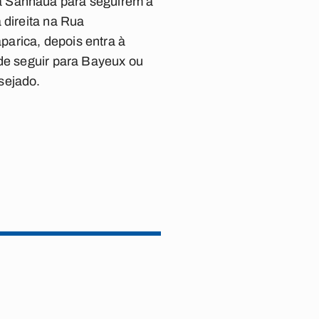
a Sanhauá para seguirem à
 direita na Rua
arica, depois entra à
 de seguir para Bayeux ou
sejado.