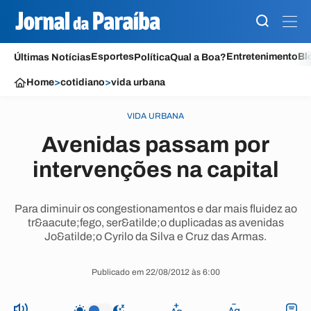
Esportes
Entretenimento
Bl
Últimas Notícias
Política
Qual a Boa?
Home
>
cotidiano
>
vida urbana
VIDA URBANA
Avenidas passam por
intervenções na capital
Para diminuir os congestionamentos e dar mais fluidez ao
tr&aacute;fego, ser&atilde;o duplicadas as avenidas
Jo&atilde;o Cyrilo da Silva e Cruz das Armas.
Publicado em 22/08/2012 às 6:00