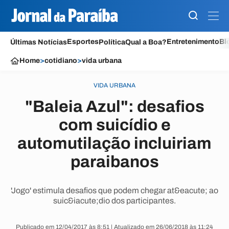
Esportes
Entretenimento
Bl
Últimas Notícias
Política
Qual a Boa?
Home
>
cotidiano
>
vida urbana
VIDA URBANA
"Baleia Azul": desafios
com suicídio e
automutilação incluiriam
paraibanos
'Jogo' estimula desafios que podem chegar at&eacute; ao
suic&iacute;dio dos participantes.
Publicado em 12/04/2017 às 8:51 | Atualizado em 26/06/2018 às 11:24