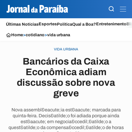
Esportes
Entretenimento
Bl
Últimas Notícias
Política
Qual a Boa?
Home
>
cotidiano
>
vida urbana
VIDA URBANA
Bancários da Caixa
Econômica adiam
discussão sobre nova
greve
Nova assembl&eacute;ia est&aacute; marcada para
quinta-feira. Decis&atilde;o foi adiada porque ainda
est&aacute; em negocia&ccedil;&atilde;o a
quest&atilde;o da compensa&ccedil;&atilde;o de horas