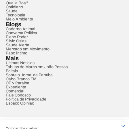
Qual a Boa?
Cotidiano
Saúde
Tecnologia
Meio Ambiente
Blogs
Caderno Animal
Conversa Política
Pleno Poder
Sílvio Osias
Saúde Alerta
Mercado em Movimento
Papo Íntimo
Mais
Últimas Notícias
Tábuas de Marés em João Pessoa
Editais
Sobre o Jornal da Paraíba
Cabo Branco FM
CBN Paraíba
Expediente
Comercial
Fale Conosco
Política de Privacidade
Espaço Opinião
© REDE PARAÍBA DE COMUNICAÇÃO
Compartilhe o artigo