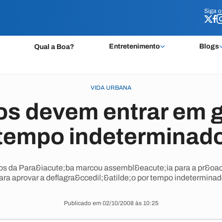
Siga 
Siga 
Entretenimento
Blogs
Qual a Boa?
VIDA URBANA
os devem entrar em g
tempo indeterminad
os da Para&iacute;ba marcou assembl&eacute;ia para a pr&oacut
ara aprovar a deflagra&ccedil;&atilde;o por tempo indeterminad
Publicado em 02/10/2008 às 10:25