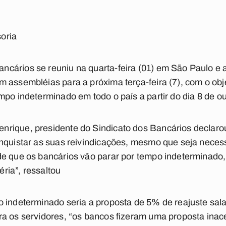
oria
cários se reuniu na quarta-feira (01) em São Paulo e 
 assembléias para a próxima terça-feira (7), com o obj
mpo indeterminado em todo o país a partir do dia 8 de o
rique, presidente do Sindicato dos Bancários declarou
nquistar as suas reivindicações, mesmo que seja necess
de que os bancários vão parar por tempo indeterminado,
ria”, ressaltou
 indeterminado seria a proposta de 5% de reajuste salar
a os servidores, “os bancos fizeram uma proposta inace