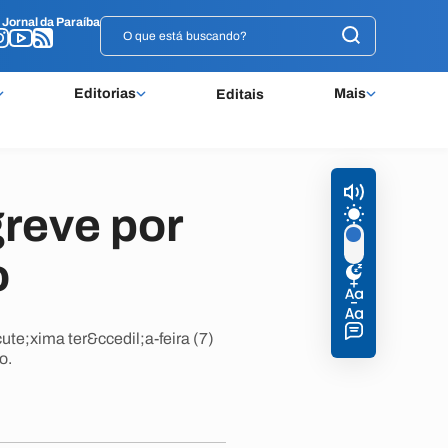
o
o
Jornal da Paraíba
Jornal da Paraíba
Editorias
Mais
Editais
reve por
o
e;xima ter&ccedil;a-feira (7)
o.