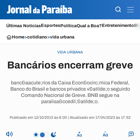
Esportes
Entretenimento
Bl
Últimas Notícias
Política
Qual a Boa?
Home
>
cotidiano
>
vida urbana
VIDA URBANA
Bancários encerram greve
banc&aacute;rios da Caixa Econ&ocirc;mica Federal,
Banco do Brasil e bancos privados v&atilde;o seguirdo
Comando Nacional de Greve. BNB segue na
paralisa&ccedil;&atilde;o.
Publicado em 12/10/2013 às 6:00 | Atualizado em 17/04/2023 às 17:52