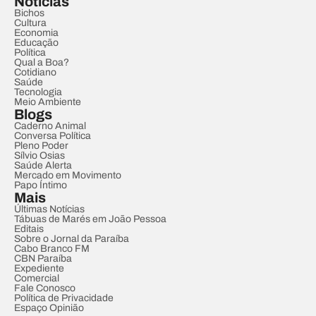
Notícias
Bichos
Cultura
Economia
Educação
Política
Qual a Boa?
Cotidiano
Saúde
Tecnologia
Meio Ambiente
Blogs
Caderno Animal
Conversa Política
Pleno Poder
Sílvio Osias
Saúde Alerta
Mercado em Movimento
Papo Íntimo
Mais
Últimas Notícias
Tábuas de Marés em João Pessoa
Editais
Sobre o Jornal da Paraíba
Cabo Branco FM
CBN Paraíba
Expediente
Comercial
Fale Conosco
Política de Privacidade
Espaço Opinião