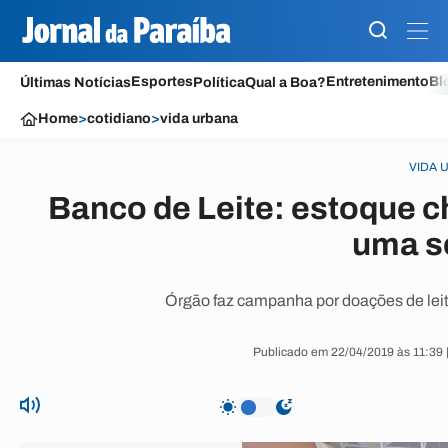
Esportes
Entretenimento
Bl
Últimas Notícias
Política
Qual a Boa?
Home
>
cotidiano
>
vida urbana
VIDA 
Banco de Leite: estoque c
uma 
Órgão faz campanha por doações de leit
Publicado em 22/04/2019 às 11:39 