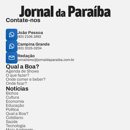
Contate-nos
João Pessoa
(83) 2106.1892
Campina Grande
(83) 3315-3204
Redação
jornalismo@jornaldaparaiba.com.br
Qual a Boa?
Agenda de Shows
O que fazer?
Onde comer e beber?
Onde ficar?
Notícias
Bichos
Cultura
Economia
Educação
Política
Qual a Boa?
Cotidiano
Saúde
Tecnologia
Meio Ambiente