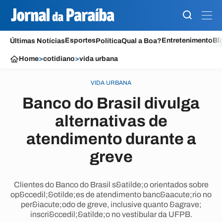
Esportes
Entretenimento
Bl
Últimas Notícias
Política
Qual a Boa?
Home
>
cotidiano
>
vida urbana
VIDA URBANA
Banco do Brasil divulga
alternativas de
atendimento durante a
greve
Clientes do Banco do Brasil s&atilde;o orientados sobre
op&ccedil;&otilde;es de atendimento banc&aacute;rio no
per&iacute;odo de greve, inclusive quanto &agrave;
inscri&ccedil;&atilde;o no vestibular da UFPB.