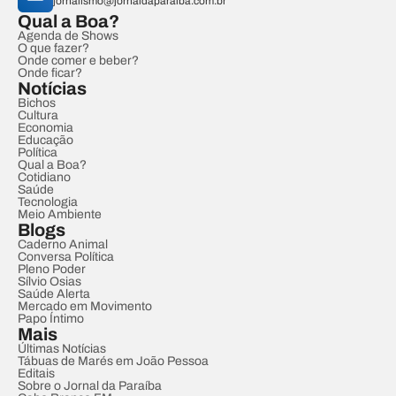
jornalismo@jornaldaparaiba.com.br
Qual a Boa?
Agenda de Shows
O que fazer?
Onde comer e beber?
Onde ficar?
Notícias
Bichos
Cultura
Economia
Educação
Política
Qual a Boa?
Cotidiano
Saúde
Tecnologia
Meio Ambiente
Blogs
Caderno Animal
Conversa Política
Pleno Poder
Sílvio Osias
Saúde Alerta
Mercado em Movimento
Papo Íntimo
Mais
Últimas Notícias
Tábuas de Marés em João Pessoa
Editais
Sobre o Jornal da Paraíba