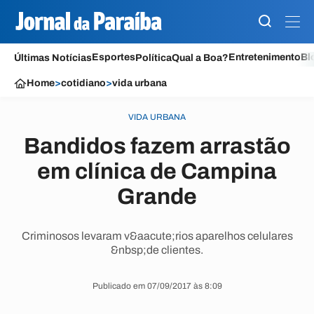
Esportes
Entretenimento
Bl
Últimas Notícias
Política
Qual a Boa?
Home
>
cotidiano
>
vida urbana
VIDA URBANA
Bandidos fazem arrastão
em clínica de Campina
Grande
Criminosos levaram v&aacute;rios aparelhos celulares
&nbsp;de clientes.
Publicado em 07/09/2017 às 8:09