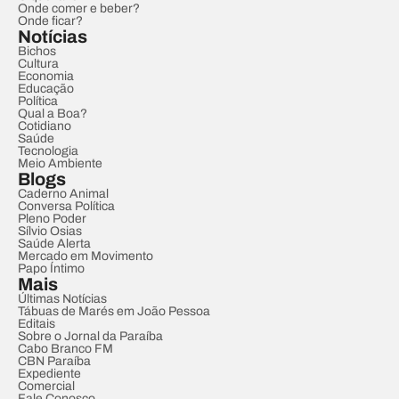
Onde comer e beber?
Onde ficar?
Notícias
Bichos
Cultura
Economia
Educação
Política
Qual a Boa?
Cotidiano
Saúde
Tecnologia
Meio Ambiente
Blogs
Caderno Animal
Conversa Política
Pleno Poder
Sílvio Osias
Saúde Alerta
Mercado em Movimento
Papo Íntimo
Mais
Últimas Notícias
Tábuas de Marés em João Pessoa
Editais
Sobre o Jornal da Paraíba
Cabo Branco FM
CBN Paraíba
Expediente
Comercial
Fale Conosco