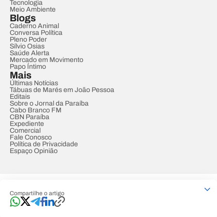
Tecnologia
Meio Ambiente
Blogs
Caderno Animal
Conversa Política
Pleno Poder
Sílvio Osias
Saúde Alerta
Mercado em Movimento
Papo Íntimo
Mais
Últimas Notícias
Tábuas de Marés em João Pessoa
Editais
Sobre o Jornal da Paraíba
Cabo Branco FM
CBN Paraíba
Expediente
Comercial
Fale Conosco
Política de Privacidade
Espaço Opinião
© REDE PARAÍBA DE COMUNICAÇÃO
Compartilhe o artigo
Developed by
Designed by