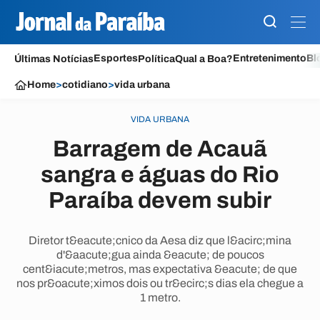
Esportes
Entretenimento
Bl
Últimas Notícias
Política
Qual a Boa?
Home
>
cotidiano
>
vida urbana
VIDA URBANA
Barragem de Acauã
sangra e águas do Rio
Paraíba devem subir
Diretor t&eacute;cnico da Aesa diz que l&acirc;mina
d'&aacute;gua ainda &eacute; de poucos
cent&iacute;metros, mas expectativa &eacute; de que
nos pr&oacute;ximos dois ou tr&ecirc;s dias ela chegue a
1 metro.