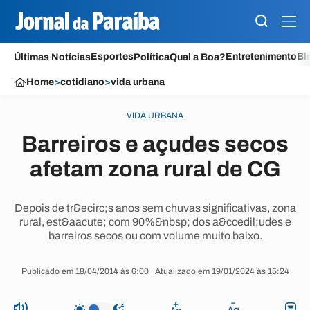
Esportes
Entretenimento
Bl
Últimas Notícias
Política
Qual a Boa?
Home
>
cotidiano
>
vida urbana
VIDA URBANA
Barreiros e açudes secos
afetam zona rural de CG
Depois de tr&ecirc;s anos sem chuvas significativas, zona
rural, est&aacute; com 90%&nbsp; dos a&ccedil;udes e
barreiros secos ou com volume muito baixo.
Publicado em 18/04/2014 às 6:00 | Atualizado em 19/01/2024 às 15:24