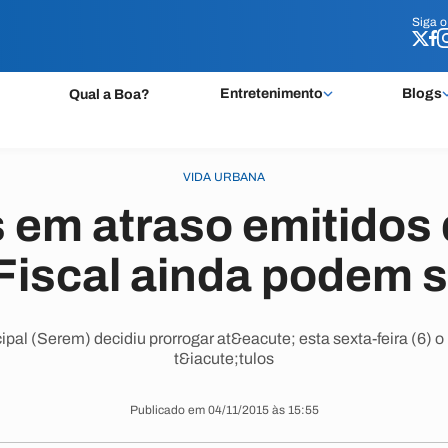
Siga 
Siga 
Entretenimento
Blogs
Qual a Boa?
VIDA URBANA
 em atraso emitidos
Fiscal ainda podem 
ipal (Serem) decidiu prorrogar at&eacute; esta sexta-feira (6) 
t&iacute;tulos
Publicado em 04/11/2015 às 15:55