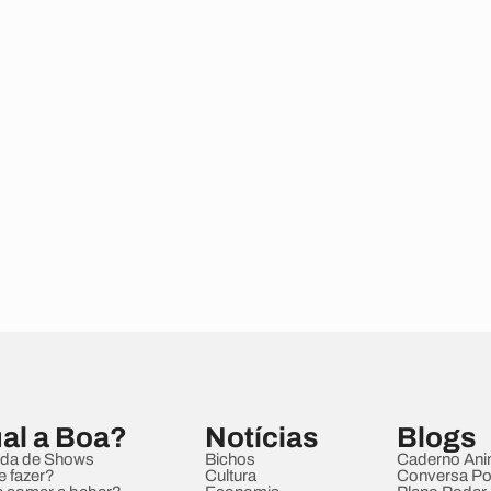
al a Boa?
Notícias
Blogs
da de Shows
Bichos
Caderno Ani
e fazer?
Cultura
Conversa Pol