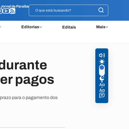
o
o
Jornal da Paraíba
Jornal da Paraíba
Editorias
Mais
Editais
 durante
ser pagos
o prazo para o pagamento dos