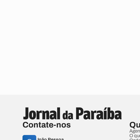
Contate-nos
Qu
Agen
O qu
João Pessoa