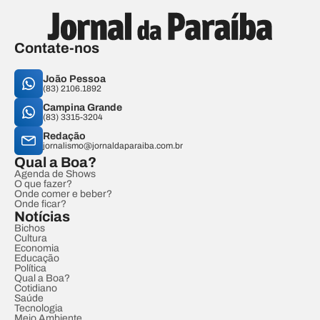
Contate-nos
João Pessoa
(83) 2106.1892
Campina Grande
(83) 3315-3204
Redação
jornalismo@jornaldaparaiba.com.br
Qual a Boa?
Agenda de Shows
O que fazer?
Onde comer e beber?
Onde ficar?
Notícias
Bichos
Cultura
Economia
Educação
Política
Qual a Boa?
Cotidiano
Saúde
Tecnologia
Meio Ambiente