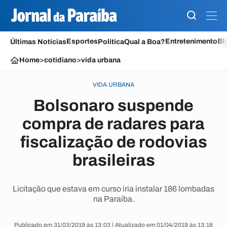
Esportes
Entretenimento
Bl
Últimas Notícias
Política
Qual a Boa?
Home
>
cotidiano
>
vida urbana
VIDA URBANA
Bolsonaro suspende
compra de radares para
fiscalização de rodovias
brasileiras
Licitação que estava em curso iria instalar 186 lombadas
na Paraíba.
Publicado em 31/03/2019 às 13:03 | Atualizado em 01/04/2019 às 13:18