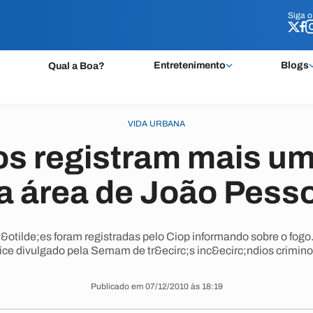
Siga 
Siga 
Entretenimento
Blogs
Qual a Boa?
VIDA URBANA
s registram mais um
a área de João Pess
;&otilde;es foram registradas pelo Ciop informando sobre o fogo
ce divulgado pela Semam de tr&ecirc;s inc&ecirc;ndios crimino
Publicado em 07/12/2010 às 18:19