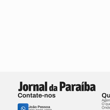
Contate-nos
Qu
Agen
O qu
João Pessoa
Onde