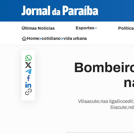
Esportes
Últimas Notícias
Política
Home
>
cotidiano
>
vida urbana
Bombeiro
n
V&aacute;rias liga&ccedil
&iacute;ndi