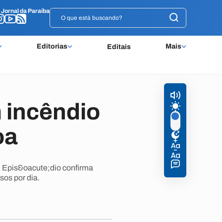
o
o
Jornal da Paraíba
Jornal da Paraíba
Editorias
Mais
Editais
 incêndio
oa
. Epis&oacute;dio confirma
sos por dia.