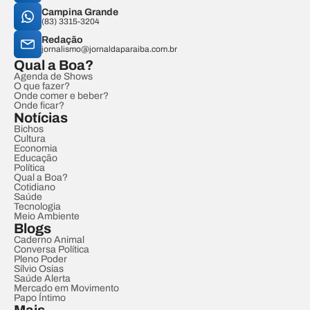
Campina Grande
(83) 3315-3204
Redação
jornalismo@jornaldaparaiba.com.br
Qual a Boa?
Agenda de Shows
O que fazer?
Onde comer e beber?
Onde ficar?
Notícias
Bichos
Cultura
Economia
Educação
Política
Qual a Boa?
Cotidiano
Saúde
Tecnologia
Meio Ambiente
Blogs
Caderno Animal
Conversa Política
Pleno Poder
Sílvio Osias
Saúde Alerta
Mercado em Movimento
Papo Íntimo