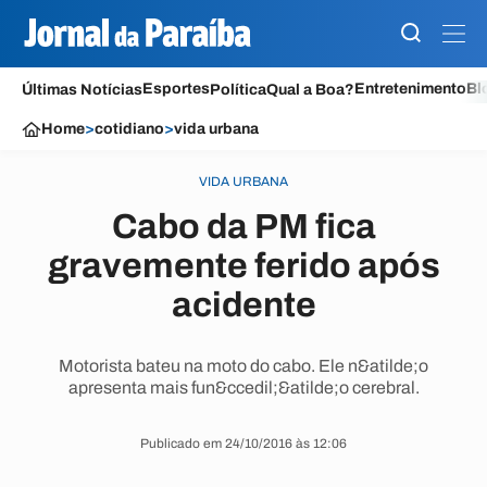
Esportes
Entretenimento
Bl
Últimas Notícias
Política
Qual a Boa?
Home
>
cotidiano
>
vida urbana
VIDA URBANA
Cabo da PM fica
gravemente ferido após
acidente
Motorista bateu na moto do cabo. Ele n&atilde;o
apresenta mais fun&ccedil;&atilde;o cerebral.
Publicado em 24/10/2016 às 12:06