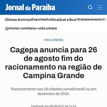
Esportes
Entretenimento
Bl
Últimas Notícias
Política
Qual a Boa?
Home
>
cotidiano
>
vida urbana
VIDA URBANA
Cagepa anuncia para 26
de agosto fim do
racionamento na região de
Campina Grande
Racionamento nas 19 cidades come&ccedil;ou em
dezembro de 2014.
Publicado em 08/08/2017 às 11:33