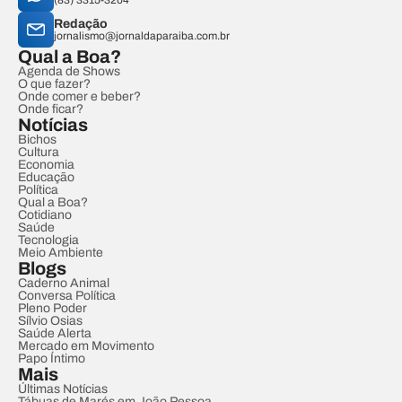
(83) 3315-3204
Redação
jornalismo@jornaldaparaiba.com.br
Qual a Boa?
Agenda de Shows
O que fazer?
Onde comer e beber?
Onde ficar?
Notícias
Bichos
Cultura
Economia
Educação
Política
Qual a Boa?
Cotidiano
Saúde
Tecnologia
Meio Ambiente
Blogs
Caderno Animal
Conversa Política
Pleno Poder
Sílvio Osias
Saúde Alerta
Mercado em Movimento
Papo Íntimo
Mais
Últimas Notícias
Tábuas de Marés em João Pessoa