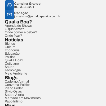
Campina Grande
(83) 3315-3204
Redação
jornalismo@jornaldaparaiba.com.br
Qual a Boa?
Agenda de Shows
O que fazer?
Onde comer e beber?
Onde ficar?
Notícias
Bichos
Cultura
Economia
Educação
Política
Qual a Boa?
Cotidiano
Saúde
Tecnologia
Meio Ambiente
Blogs
Caderno Animal
Conversa Política
Pleno Poder
Sílvio Osias
Saúde Alerta
Mercado em Movimento
Papo Íntimo
Mais