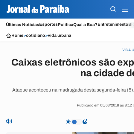
Esportes
Entretenimento
Bl
Últimas Notícias
Política
Qual a Boa?
Home
>
cotidiano
>
vida urbana
VIDA 
Caixas eletrônicos são ex
na cidade 
Ataque aconteceu na madrugada desta segunda-feira (5).
Publicado em 05/03/2018 às 8:12 |